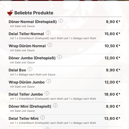
Beliebte Produkte
Döner Normal (Drehspieß)
i
9,90 €*
mit Salat und Sauce
Delal Teller Normal
i
15,60 €*
mit 1 x Dönerfleisch (Drehspieß) nach Wahl und 1 x Beilage nach Wahl
Wrap Dürüm Normal
i
10,50 €*
mit Salat und Sauce
Döner Jumbo (Drehspieß)
i
12,00 €*
mit Salat und Sauce
Delal Box
i
9,90 €*
mit 1 x Beilage nach Wahl und Sauce
Wrap Dürüm Jumbo
i
12,00 €*
mit Salat und Sauce
Delal Teller Jumbo
i
18,60 €*
mit 1 x Dönerfleisch (Drehspieß) nach Wahl und 1 x Beilage nach Wahl
Döner Mini (Drehspieß)
i
8,90 €*
mit Salat und Sauce
Delal Teller Mini
i
13,60 €*
mit 1 x Dönerfleisch (Drehspieß) nach Wahl und 1 x Beilage nach Wahl