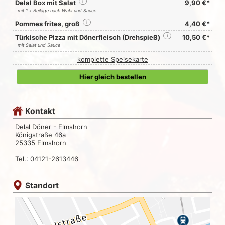
Delal Box mit Salat
i
9,90 €*
mit 1 x Beilage nach Wahl und Sauce
Pommes frites, groß
i
4,40 €*
Türkische Pizza mit Dönerfleisch (Drehspieß)
i
10,50 €*
mit Salat und Sauce
komplette Speisekarte
Hier gleich bestellen
Kontakt
Delal Döner - Elmshorn
Königstraße 46a
25335 Elmshorn
Tel.: 04121-2613446
Standort