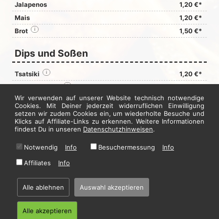
Jalapenos
1,20 €*
Mais
1,20 €*
Brot
i
1,50 €*
Dips und Soßen
Tsatsiki
i
1,20 €*
Cocktailsauce
i
1,20 €*
Wir verwenden auf unserer Website technisch notwendige
Chilisauce
i
1,20 €*
Cookies. Mit Deiner jederzeit widerruflichen Einwilligung
Ketchup
setzen wir zudem Cookies ein, um wiederholte Besuche und
i
0,50 €*
Klicks auf Affiliate-Links zu erkennen. Weitere Informationen
Mayonnaise
i
0,50 €*
findest Du in unseren
Datenschutzhinweisen
.
Notwendig
Info
Besuchermessung
Info
Jetzt hier bestellen
Affiliates
Info
* Alle Preise in Euro inkl. gesetzl. MwSt. Abbildungen können ggf. abweichen.
Alle ablehnen
Auswahl akzeptieren
Informationen zu Inhalts- und Zusatzstoffen finden Sie unter
i
Alle akzeptieren